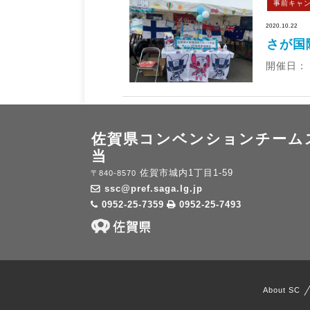
事前キャ
2020.10.22
さが国
開催日： 1
佐賀県コンベンションチーム
当
佐賀市城内1丁目1-59
〒840-8570
ssc@pref.saga.lg.jp
0952-25-7359
0952-25-7493
About SC