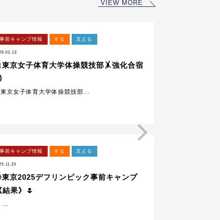
VIEW MORE
事前キャンプ情報
する
支える
26.02.13
🎀東京女子体育大学体操競技部🤸強化合宿

東京女子体育大学体操競技部...
事前キャンプ情報
する
支える
25.11.25
🌎‍‍東京2025デフリンピック事前キャンプ
《結果》🌷
 ...