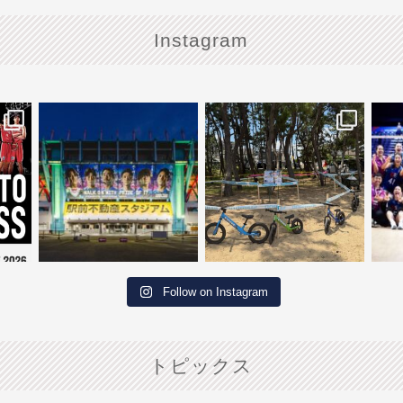
Instagram
・
・
日本代
…………
🚴🏻‍♂️『初心者向けの体験会』
🇹
...
リー
⚽️駅前不動産スタジアム
事
59
0
🏟️
...
231
0
Follow on Instagram
トピックス