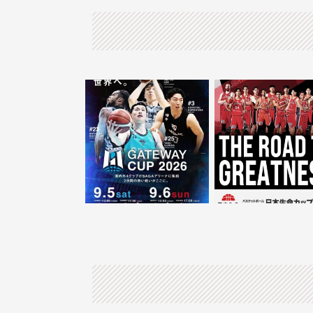
・
・
🏀九州アジアGATEWAY CUP
🇯🇵🏀バスケ男子
🪽
表
推し活ラ
………
🕊️🫧
...
...
36
0
30
0