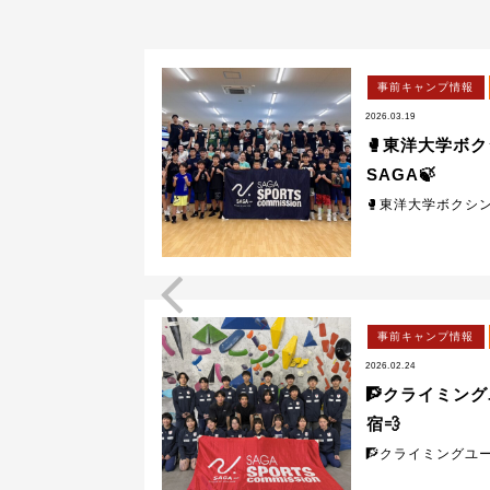
事前キャンプ情報
2026.03.19
世界陸上に向け
🥊東洋大学ボク
SAGA🍃
🥊東洋大学ボクシング
事前キャンプ情報
2026.02.24
輪 金🥇東京
🧗クライミング
ャンプ💨
宿💨
達が佐賀...
🧗クライミングユー