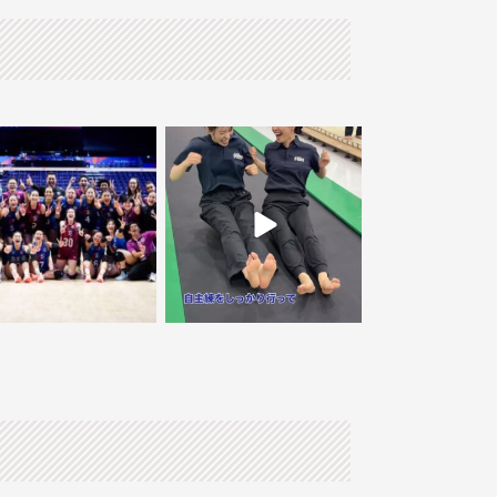
・
・
🇭バレーボール女子タイ代
コミッション担当
表🏐
体操競技🤸🏻に挑戦🪽
前キャンプin
SAGA🍃
...
〰️
...
33
0
86
0