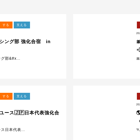
する
支える
20
シング部 強化合宿 in

部&#x...

する
支える
20
ユース🇯🇵日本代表強化合
ス日本代表...
‍