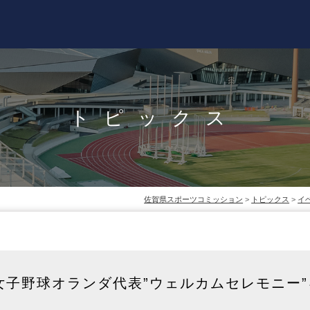
トピックス
佐賀県スポーツコミッション
>
トピックス
>
イ
n)】女子野球オランダ代表”ウェルカムセレモニー”