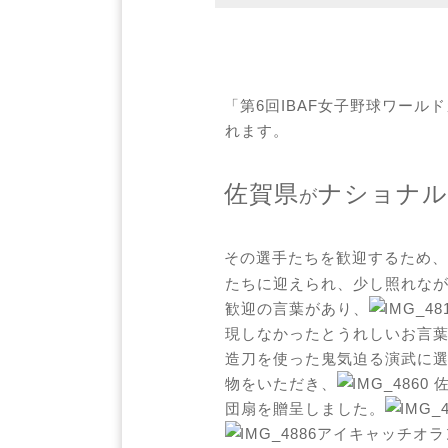
「第6回IBAF女子野球ワール
れます。
佐賀県
ナショナル
が
その選手たちを歓迎するため、
たちに迎えられ、少し照れな
歓迎の言葉があり、
現しなかったとうれしいお言
造刀を使った鬼気迫る演武に
物をいただき、
佐
団扇を贈呈しました。
オラ