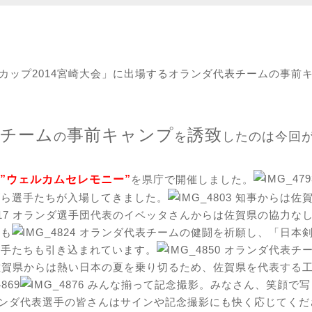
ドカップ2014宮崎大会」に出場するオランダ代表チームの事
チーム
事前キャンプ
誘致
の
を
したのは今回
”ウェルカムセレモニー”
を県庁で開催しました。
がら選手たちが入場してきました。
知事からは佐賀
オランダ選手団代表のイベッタさんからは佐賀県の協力なし
葉も
オランダ代表チームの健闘を祈願し、「日本剣
選手たちも引き込まれています。
オランダ代表チー
賀県からは熱い日本の夏を乗り切るため、佐賀県を代表する工
みんな揃って記念撮影。みなさん、笑顔で写
ンダ代表選手の皆さんはサインや記念撮影にも快く応じてくださ